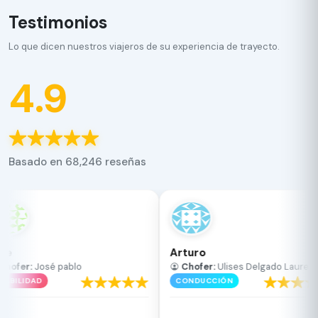
Testimonios
Lo que dicen nuestros viajeros de su experiencia de trayecto.
4.9
Basado en 68,246 reseñas
se
Arturo
Chofer:
José pablo
Chofer:
Ulises Delgado Laurean
ABILIDAD
CONDUCCIÓN