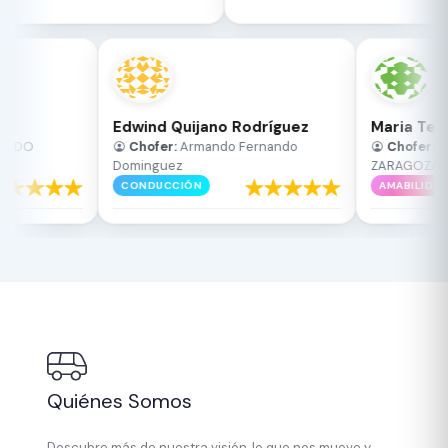
Edwind Quijano Rodríguez
Maria Te
MANDO
Chofer:
Armando Fernando
Chofer:
E
Dominguez
ZARAGOZA
CONDUCCIÓN
AMABILIDA
Quiénes Somos
Descubre más de nuestra visión, lo que nos mueve y