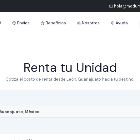
hola@modum
Tours
d
Envíos
Beneficios
Nosotros
Ayuda
Renta tu Unidad
Cotiza el costo de renta desde León, Guanajuato hacia tu destino.
 Guanajuato, México
O