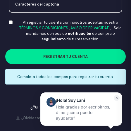
Al registrar tu cuenta con nosotros aceptas nuestro
TÉRMINOS Y CONDICIONES
,
AVISO DE PRIVACIDAD
, . Solo
mandamos correos de
notificación
de compra o
seguimiento
de tu reservación.
REGISTRAR TU CUENTA
Completa todos los campos para registrar tu cuenta.
✕
¡Hola! Soy Lani
¿Ya tienes cuenta?
Inicia sesión
Hola gracias por escribirnos,
dime ¿cómo puedo
¿Olvidaste la contraseña o no recuerdas tu correo?
ayudarte?
Recupera tu cuenta aquí