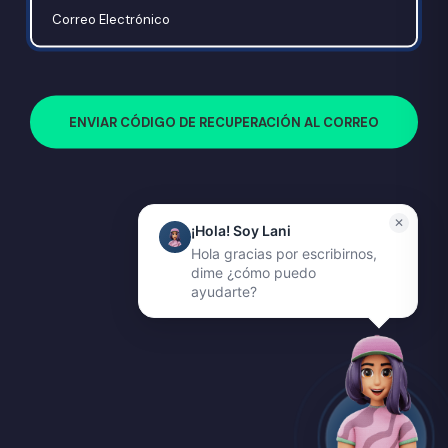
ENVIAR CÓDIGO DE RECUPERACIÓN AL CORREO
✕
¡Hola! Soy Lani
Hola gracias por escribirnos,
dime ¿cómo puedo
ayudarte?